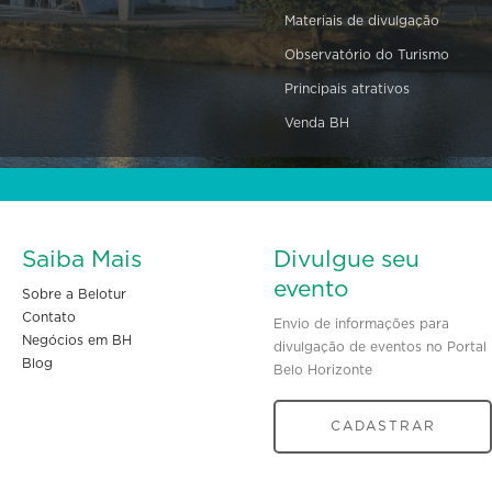
Materiais de divulgação
Observatório do Turismo
Principais atrativos
Venda BH
Saiba Mais
Divulgue seu
evento
Sobre a Belotur
Contato
Envio de informações para
Negócios em BH
divulgação de eventos no Portal
Blog
Belo Horizonte
CADASTRAR