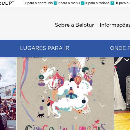
R
DE
PT
Ir para o conteúdo
1
Ir para o menu
2
Ir para o rodapé
3
Ir para o
ES
Sobre a Belotur
Informações
Menu
second
LUGARES PARA IR
ONDE 