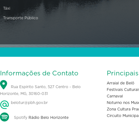
Táxi
Transporte Público
Informações de Contato
Principai
Arraial de Belô
Rua Espírito Santo, 527 Centro - Belo
Festivais Culturai
Horizonte, MG, 30160-031
Carnaval
belotur@pbh.gov.br
Noturno nos Mus
Zona Cultura Pra
Circuito Municipa
Spotify
Rádio Belo Horizonte