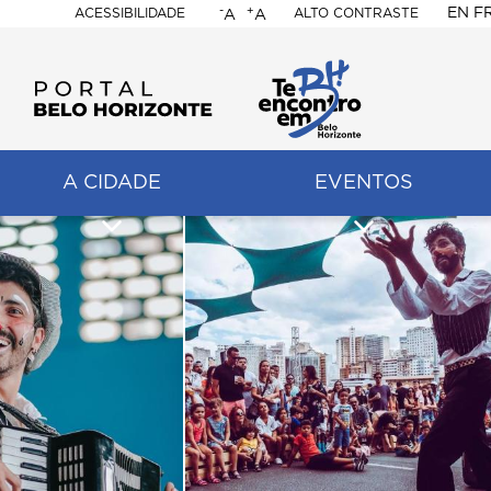
-
+
EN
F
ACESSIBILIDADE
ALTO CONTRASTE
A
A
PORTAL
BELO
HORIZONTE
A CIDADE
EVENTOS
ação
pal