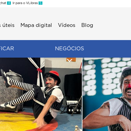
 chat
4
Ir para o VLibras
5
 úteis
Mapa digital
Vídeos
Blog
FICAR
NEGÓCIOS