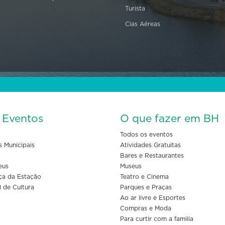
Turista
Cias Aéreas
s Eventos
O que fazer em BH
Todos os eventos
s Municipais
Atividades Gratuitas
Bares e Restaurantes
eus
Museus
ça da Estação
Teatro e Cinema
l de Cultura
Parques e Praças
Ao ar livre e Esportes
Compras e Moda
Para curtir com a familia