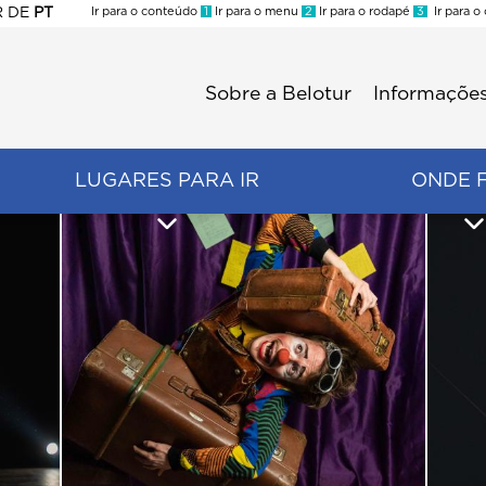
R
DE
PT
Ir para o conteúdo
1
Ir para o menu
2
Ir para o rodapé
3
Ir para o
ES
Sobre a Belotur
Informações
Menu
second
LUGARES PARA IR
ONDE 