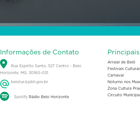
Informações de Contato
Principai
Arraial de Belô
Rua Espírito Santo, 527 Centro - Belo
Festivais Culturai
Horizonte, MG, 30160-031
Carnaval
belotur@pbh.gov.br
Noturno nos Mus
Zona Cultura Pra
Circuito Municipa
Spotify
Rádio Belo Horizonte