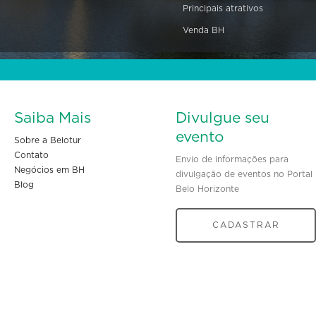
Principais atrativos
Venda BH
Saiba Mais
Divulgue seu
evento
Sobre a Belotur
Contato
Envio de informações para
Negócios em BH
divulgação de eventos no Portal
Blog
Belo Horizonte
CADASTRAR