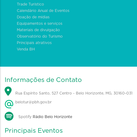
Trade Turístico
Calendário Anual de Eventos
Doação de mídias
Equipamentos e serviços
Materiais de divulgação
Observatório do Turismo
Principais atrativos
Venda BH
Informações de Contato
Rua Espírito Santo, 527 Centro - Belo Horizonte, MG, 30160-031
belotur@pbh.gov.br
Spotify
Rádio Belo Horizonte
Principais Eventos