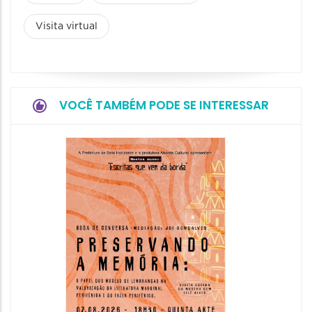
Visita virtual
VOCÊ TAMBÉM PODE SE INTERESSAR
Festa
Italian
2026
08/08/20
08/08/202
11:00 às 