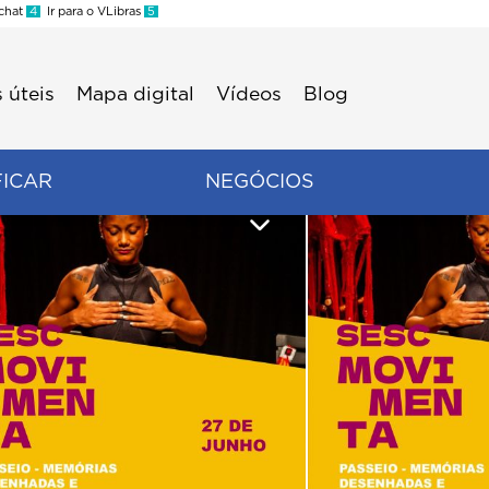
 chat
4
Ir para o VLibras
5
 úteis
Mapa digital
Vídeos
Blog
FICAR
NEGÓCIOS