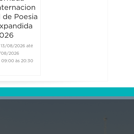
18:30 às
nternacion
Internacion
l de Poesia
al de Poesia
xpandida
Expandida
026
2026
13/08/2026 até
14/08/2026 até
/08/2026
14/08/2026
09:00 às 20:30
09:00 às 20:30