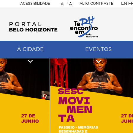
-
+
EN
F
ACESSIBILIDADE
ALTO CONTRASTE
A
A
PORTAL
BELO
HORIZONTE
A CIDADE
EVENTOS
ação
pal