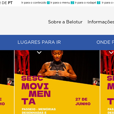
R
DE
PT
Ir para o conteúdo
1
Ir para o menu
2
Ir para o rodapé
3
Ir para o
ES
Sobre a Belotur
Informações
Menu
second
LUGARES PARA IR
ONDE 