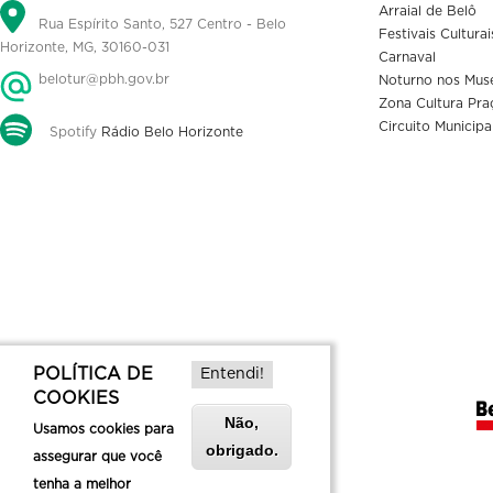
Arraial de Belô
Rua Espírito Santo, 527 Centro - Belo
Festivais Culturai
Horizonte, MG, 30160-031
Carnaval
belotur@pbh.gov.br
Noturno nos Mus
Zona Cultura Pra
Circuito Municipa
Spotify
Rádio Belo Horizonte
POLÍTICA DE
Entendi!
COOKIES
Não,
Usamos cookies para
obrigado.
assegurar que você
tenha a melhor