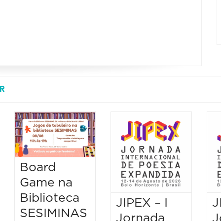
R
Board
Game na
Biblioteca
JIPEX – I
J
SESIMINAS
Jornada
J