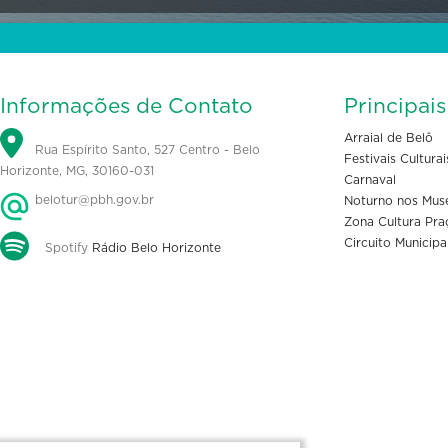
Informações de Contato
Principai
Arraial de Belô
Rua Espírito Santo, 527 Centro - Belo
Festivais Culturai
Horizonte, MG, 30160-031
Carnaval
belotur@pbh.gov.br
Noturno nos Mus
Zona Cultura Pra
Circuito Municipa
Spotify
Rádio Belo Horizonte