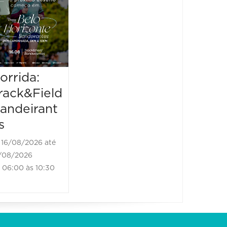
Venus
16/08/2026 até
Tour 
16/08/2026
06:30 às 12:00
22/08/2
23/08/20
21:00 à
orrida:
rack&Field
andeirant
s
16/08/2026 até
/08/2026
06:00 às 10:30