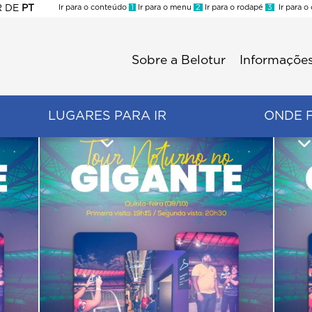
R
DE
PT
Ir para o conteúdo
1
Ir para o menu
2
Ir para o rodapé
3
Ir para o
ES
Sobre a Belotur
Informações
Menu
second
LUGARES PARA IR
ONDE 