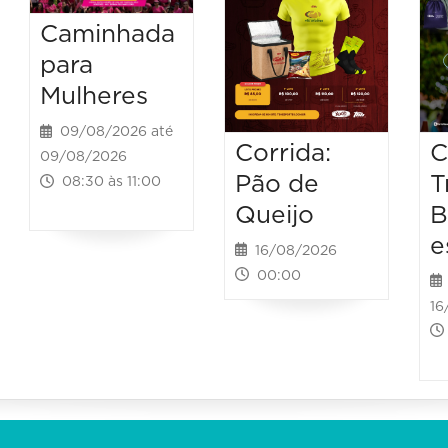
Caminhada
para
Mulheres
09/08/2026 até
Corrida:
C
09/08/2026
Pão de
T
08:30 às 11:00
Queijo
B
e
16/08/2026
00:00
16