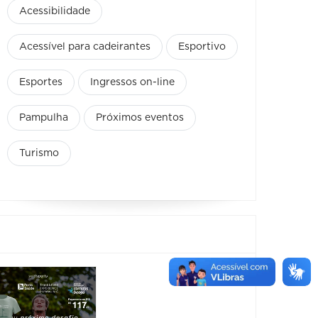
Acessibilidade
Acessível para cadeirantes
Esportivo
Esportes
Ingressos on-line
Pampulha
Próximos eventos
Turismo
Corrida do
Show:
Galo 2026
Seren