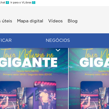
 chat
4
Ir para o VLibras
5
 úteis
Mapa digital
Vídeos
Blog
FICAR
NEGÓCIOS