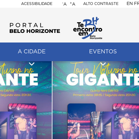
-
+
EN
F
ACESSIBILIDADE
ALTO CONTRASTE
A
A
PORTAL
BELO
HORIZONTE
A CIDADE
EVENTOS
ação
pal