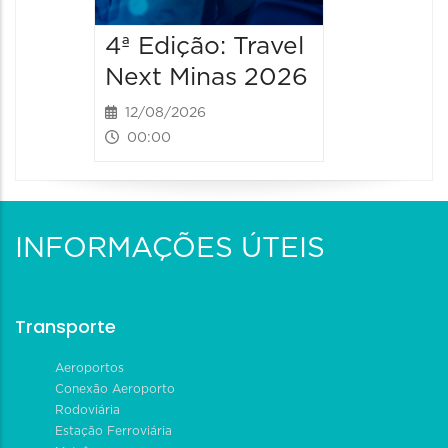
4ª Edição: Travel
4ª Ediç
Next Minas 2026
Next M
12/08/2026
13/08/2
00:00
00:00
INFORMAÇÕES ÚTEIS
Transporte
Aeroportos
Conexão Aeroporto
Rodoviária
Estação Ferroviária