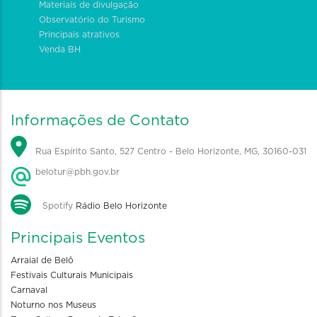
Materiais de divulgação
Observatório do Turismo
Principais atrativos
Venda BH
Informações de Contato
Rua Espírito Santo, 527 Centro - Belo Horizonte, MG, 30160-031
belotur@pbh.gov.br
Spotify
Rádio Belo Horizonte
Principais Eventos
Arraial de Belô
Festivais Culturais Municipais
Carnaval
Noturno nos Museus