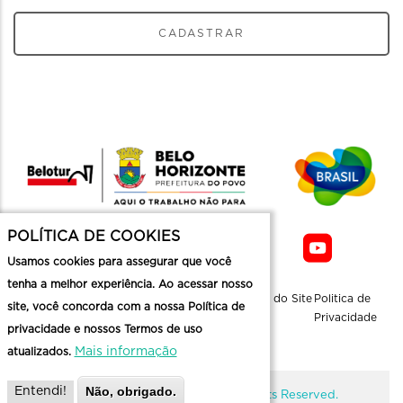
CADASTRAR
POLÍTICA DE COOKIES
Usamos cookies para assegurar que você
tenha a melhor experiência. Ao acessar nosso
Sobre a
Contato
Informaçoes
Mapa do Site
Politica de
site, você concorda com a nossa Política de
Belotur
Üteis
Privacidade
privacidade e nossos Termos de uso
Mais informação
atualizados.
Não, obrigado.
Entendi!
@ Copyright Belotur 2026. All Rights Reserved.