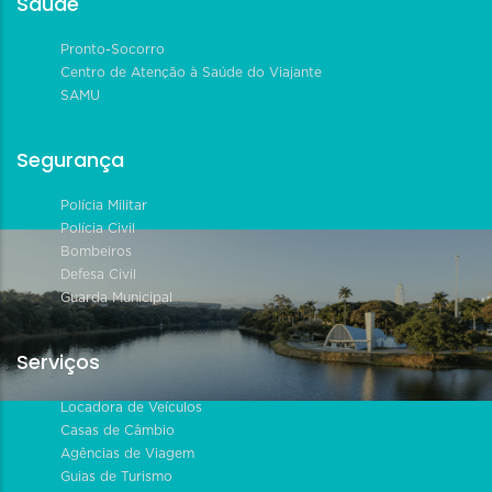
Saúde
Pronto-Socorro
Centro de Atenção à Saúde do Viajante
SAMU
Segurança
Polícia Militar
Polícia Civil
Bombeiros
Defesa Civil
Guarda Municipal
Serviços
Locadora de Veículos
Casas de Câmbio
Agências de Viagem
Guias de Turismo