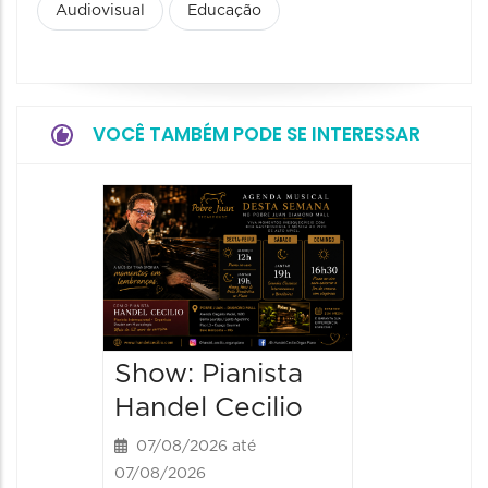
Audiovisual
Educação
VOCÊ TAMBÉM PODE SE INTERESSAR
Concer
e Velo
07/08/20
08/08/202
20:30 às
Show: Pianista
Handel Cecilio
07/08/2026 até
07/08/2026