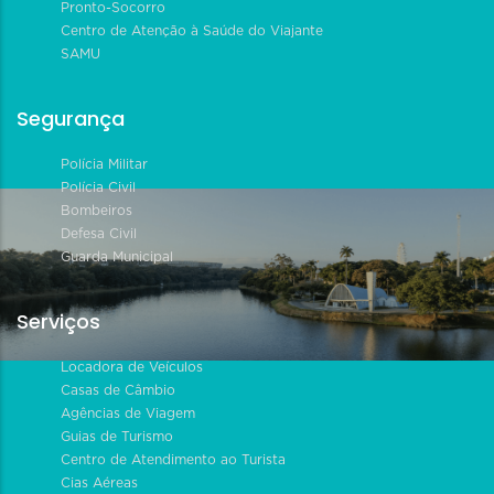
Pronto-Socorro
Centro de Atenção à Saúde do Viajante
SAMU
Segurança
Polícia Militar
Polícia Civil
Bombeiros
Defesa Civil
Guarda Municipal
Serviços
Locadora de Veículos
Casas de Câmbio
Agências de Viagem
Guias de Turismo
Centro de Atendimento ao Turista
Cias Aéreas