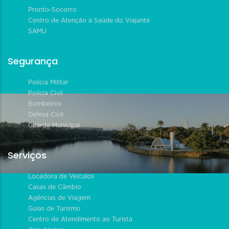
Pronto-Socorro
Centro de Atenção à Saúde do Viajante
SAMU
Segurança
Polícia Militar
Polícia Civil
Bombeiros
Defesa Civil
Guarda Municipal
Serviços
Locadora de Veículos
Casas de Câmbio
Agências de Viagem
Guias de Turismo
Centro de Atendimento ao Turista