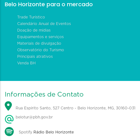
Belo Horizonte para o mercado
Trade Turístico
Calendário Anual de Eventos
Doação de mídias
Equipamentos e serviços
Materiais de divulgação
Observatório do Turismo
Principais atrativos
Venda BH
Informações de Contato
Rua Espírito Santo, 527 Centro - Belo Horizonte, MG, 30160-031
belotur@pbh.gov.br
Spotify
Rádio Belo Horizonte