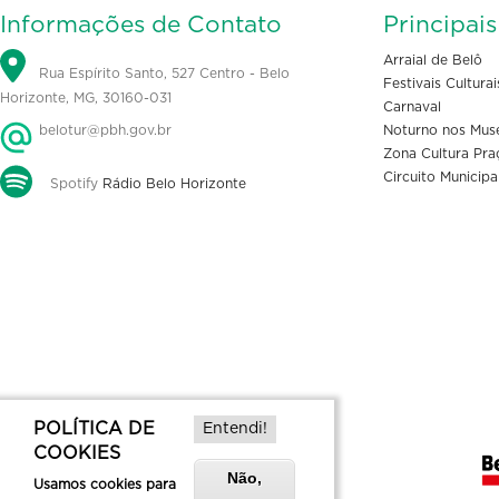
Informações de Contato
Principai
Arraial de Belô
Rua Espírito Santo, 527 Centro - Belo
Festivais Culturai
Horizonte, MG, 30160-031
Carnaval
belotur@pbh.gov.br
Noturno nos Mus
Zona Cultura Pra
Circuito Municipa
Spotify
Rádio Belo Horizonte
POLÍTICA DE
Entendi!
COOKIES
Não,
Usamos cookies para