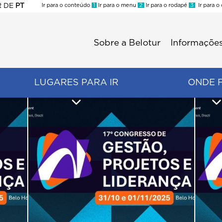
R
DE
PT
Ir para o conteúdo
1
Ir para o menu
2
Ir para o rodapé
3
Ir para o
ES
Sobre a Belotur
Informações
Menu
second
LUGARES PARA IR
ONDE 