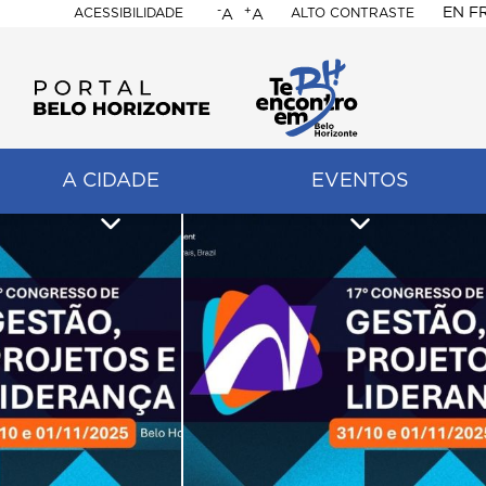
-
+
EN
F
ACESSIBILIDADE
ALTO CONTRASTE
A
A
PORTAL
BELO
HORIZONTE
A CIDADE
EVENTOS
ação
pal