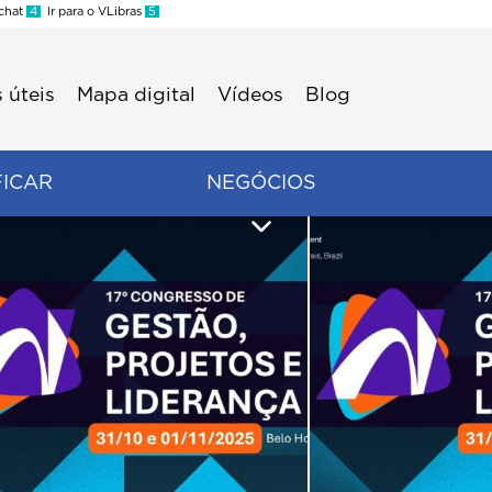
 chat
4
Ir para o VLibras
5
 úteis
Mapa digital
Vídeos
Blog
FICAR
NEGÓCIOS