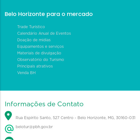
Belo Horizonte para o mercado
Trade Turístico
Calendário Anual de Eventos
Doação de mídias
Equipamentos e serviços
Materiais de divulgação
Observatório do Turismo
Principais atrativos
Venda BH
Informações de Contato
Rua Espírito Santo, 527 Centro - Belo Horizonte, MG, 30160-031
belotur@pbh.gov.br