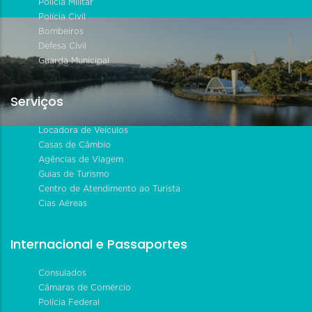
Polícia Militar
Polícia Civil
Bombeiros
Defesa Civil
Guarda Municipal
Serviços
Locadora de Veículos
Casas de Câmbio
Agências de Viagem
Guias de Turismo
Centro de Atendimento ao Turista
Cias Aéreas
Internacional e Passaportes
Consulados
Câmaras de Comércio
Polícia Federal