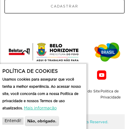
CADASTRAR
POLÍTICA DE COOKIES
Usamos cookies para assegurar que você
tenha a melhor experiência. Ao acessar nosso
Sobre a
Contato
Informaçoes
Mapa do Site
Politica de
site, você concorda com a nossa Política de
Belotur
Üteis
Privacidade
privacidade e nossos Termos de uso
Mais informação
atualizados.
Não, obrigado.
Entendi!
@ Copyright Belotur 2026. All Rights Reserved.