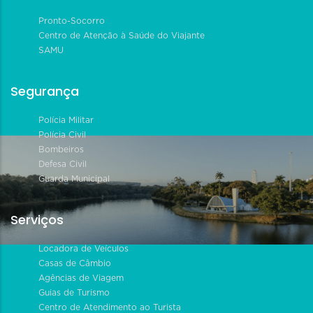
Pronto-Socorro
Centro de Atenção à Saúde do Viajante
SAMU
Segurança
Polícia Militar
Polícia Civil
Bombeiros
Defesa Civil
Guarda Municipal
Serviços
Locadora de Veículos
Casas de Câmbio
Agências de Viagem
Guias de Turismo
Centro de Atendimento ao Turista