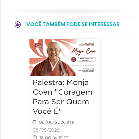
VOCÊ TAMBÉM PODE SE INTERESSAR
Palestr
Cortel
Novas 
Pensar
Palestra: Monja
Fazer
Coen "Coragem
25/08/20
Para Ser Quem
25/08/202
Você É"
20:15 às 
08/08/2026 até
08/08/2026
18:00 às 19:10