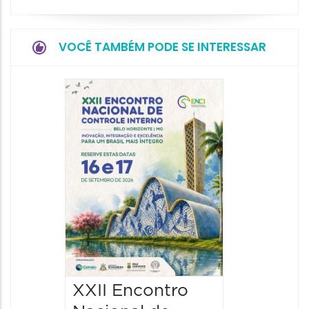
VOCÊ TAMBÉM PODE SE INTERESSAR
4º Con
Mineir
Direito
Imobili
17/09/202
08:30 às
XXII Encontro