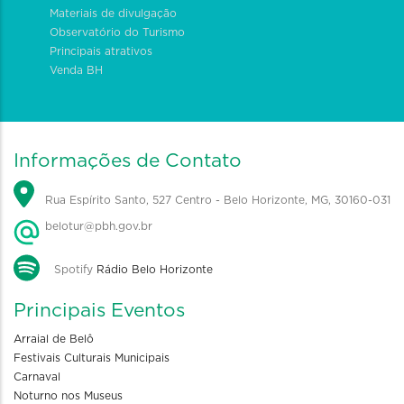
Materiais de divulgação
Observatório do Turismo
Principais atrativos
Venda BH
Informações de Contato
Rua Espírito Santo, 527 Centro - Belo Horizonte, MG, 30160-031
belotur@pbh.gov.br
Spotify
Rádio Belo Horizonte
Principais Eventos
Arraial de Belô
Festivais Culturais Municipais
Carnaval
Noturno nos Museus