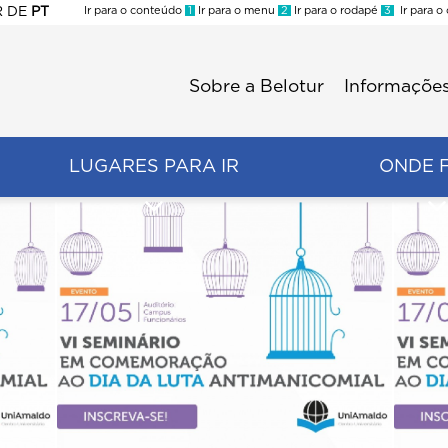
R
DE
PT
Ir para o conteúdo
1
Ir para o menu
2
Ir para o rodapé
3
Ir para o
ES
Sobre a Belotur
Informações
Menu
second
LUGARES PARA IR
ONDE 