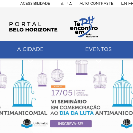
-
+
EN
F
ACESSIBILIDADE
ALTO CONTRASTE
A
A
PORTAL
BELO
HORIZONTE
A CIDADE
EVENTOS
ação
pal