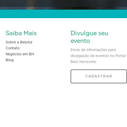
Saiba Mais
Divulgue seu
evento
Sobre a Belotur
Contato
Envio de informações para
Negócios em BH
divulgação de eventos no Portal
Blog
Belo Horizonte
CADASTRAR