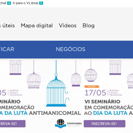
 chat
4
Ir para o VLibras
5
 úteis
Mapa digital
Vídeos
Blog
FICAR
NEGÓCIOS