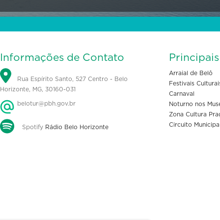
Informações de Contato
Principai
Arraial de Belô
Rua Espírito Santo, 527 Centro - Belo
Festivais Culturai
Horizonte, MG, 30160-031
Carnaval
belotur@pbh.gov.br
Noturno nos Mus
Zona Cultura Pra
Circuito Municipa
Spotify
Rádio Belo Horizonte