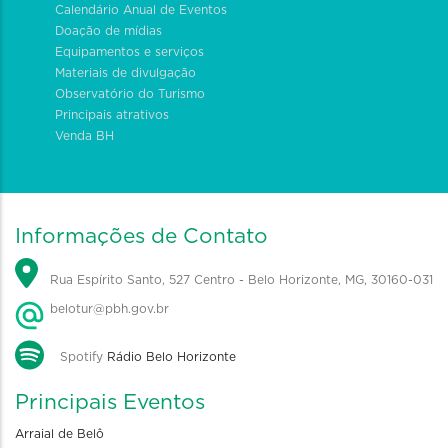
Calendário Anual de Eventos
Doação de mídias
Equipamentos e serviços
Materiais de divulgação
Observatório do Turismo
Principais atrativos
Venda BH
Informações de Contato
Rua Espírito Santo, 527 Centro - Belo Horizonte, MG, 30160-031
belotur@pbh.gov.br
Spotify
Rádio Belo Horizonte
Principais Eventos
Arraial de Belô