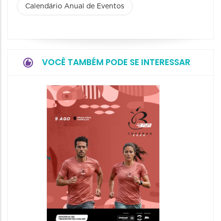
Calendário Anual de Eventos
VOCÊ TAMBÉM PODE SE INTERESSAR
Camin
Mulher
09/08/20
09/08/202
08:30 às 