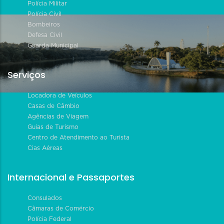
Polícia Militar
Polícia Civil
Bombeiros
Defesa Civil
Guarda Municipal
Serviços
Locadora de Veículos
Casas de Câmbio
Agências de Viagem
Guias de Turismo
Centro de Atendimento ao Turista
Cias Aéreas
Internacional e Passaportes
Consulados
Câmaras de Comércio
Polícia Federal