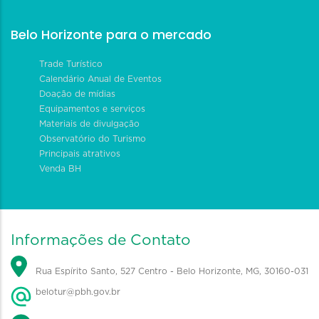
Belo Horizonte para o mercado
Trade Turístico
Calendário Anual de Eventos
Doação de mídias
Equipamentos e serviços
Materiais de divulgação
Observatório do Turismo
Principais atrativos
Venda BH
Informações de Contato
Rua Espírito Santo, 527 Centro - Belo Horizonte, MG, 30160-031
belotur@pbh.gov.br