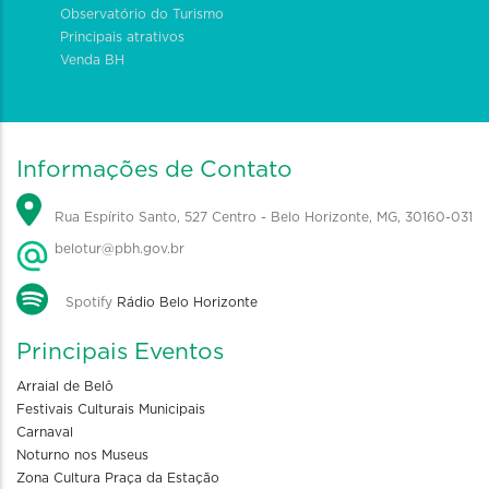
Observatório do Turismo
Principais atrativos
Venda BH
Informações de Contato
Rua Espírito Santo, 527 Centro - Belo Horizonte, MG, 30160-031
belotur@pbh.gov.br
Spotify
Rádio Belo Horizonte
Principais Eventos
Arraial de Belô
Festivais Culturais Municipais
Carnaval
Noturno nos Museus
Zona Cultura Praça da Estação