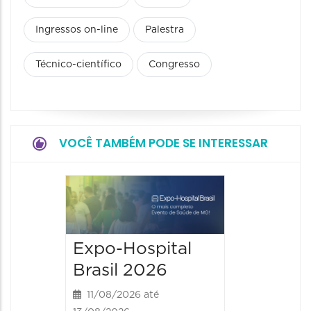
Ingressos on-line
Palestra
Técnico-científico
Congresso
VOCÊ TAMBÉM PODE SE INTERESSAR
9° BH 
Summi
13/08/20
Expo-Hospital
15/08/2026
Brasil 2026
00:00 às
11/08/2026 até