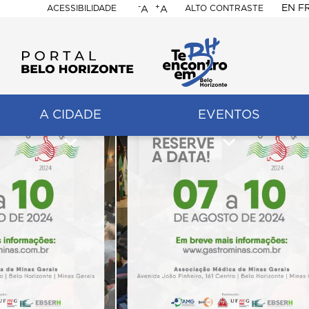
-
+
EN
F
ACESSIBILIDADE
ALTO CONTRASTE
A
A
PORTAL
BELO
HORIZONTE
A CIDADE
EVENTOS
ação
pal