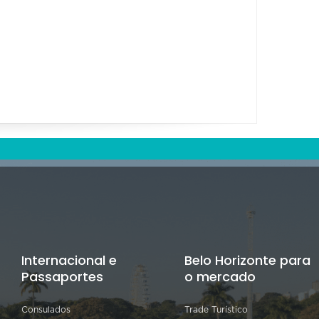
29/08/2026
03/09/2
00:00 às 00:00
05/09/20
00:00 à
Internacional e
Belo Horizonte para
Passaportes
o mercado
Consulados
Trade Turístico