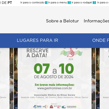
R
DE
PT
Ir para o conteúdo
1
Ir para o menu
2
Ir para o rodapé
3
Ir para o
ES
Sobre a Belotur
Informações
Menu
second
LUGARES PARA IR
ONDE 