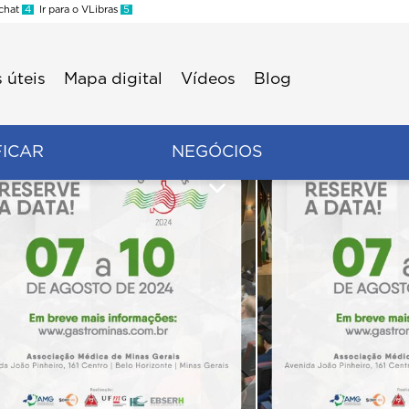
 chat
4
Ir para o VLibras
5
 úteis
Mapa digital
Vídeos
Blog
FICAR
NEGÓCIOS