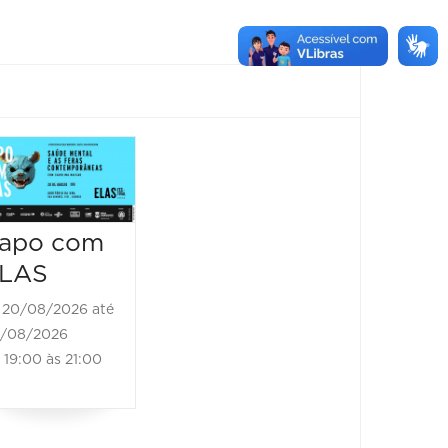
XIII
III C
Congresso
–
de Geriatria
Congr
apo com
e
da
LAS
Gerontologi
Assoc
a de Minas
Brasile
20/08/2026 até
/08/2026
Gerais
da Do
19:00 às 21:00
(GerMinas)
Muscu
2026
ueléti
2026
27/08/2026 até