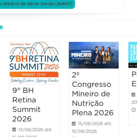
o Médica de Minas Gerais (AMMG)
R
P
2º
E
Congresso
9° BH
Mineiro de
Retina
Nutrição
20
Summit
Plena 2026
2026
15/08/2026 até
13/08/2026 até
15/08/2026