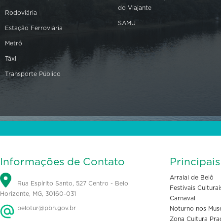
do Viajante
Rodoviária
SAMU
Estação Ferroviária
Metrô
Táxi
Transporte Público
Informações de Contato
Principai
Arraial de Belô
Rua Espírito Santo, 527 Centro - Belo
Festivais Culturai
Horizonte, MG, 30160-031
Carnaval
belotur@pbh.gov.br
Noturno nos Mus
Zona Cultura Pra