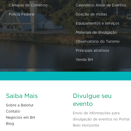
Câmaras de Comércio
Calendário Anual de Eventos
Polícia Federal
Doação de mídias
Equipamentos e serviços
Materiais de divulgação
Observatório do Turismo
Principais atrativos
Venda BH
Saiba Mais
Divulgue seu
evento
Sobre a Belotur
Contato
Envio de informações para
Negócios em BH
divulgação de eventos no Portal
Blog
Belo Horizonte