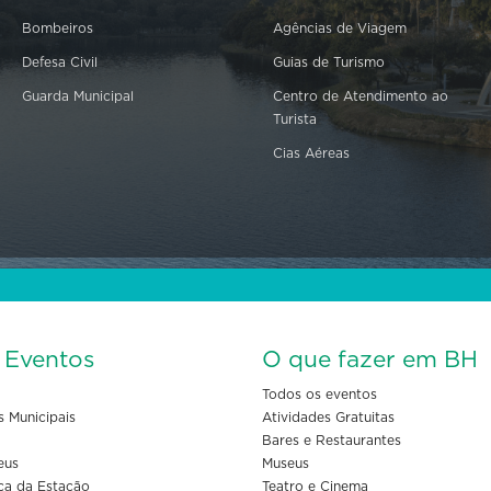
Bombeiros
Agências de Viagem
Defesa Civil
Guias de Turismo
Guarda Municipal
Centro de Atendimento ao
Turista
Cias Aéreas
s Eventos
O que fazer em BH
Todos os eventos
s Municipais
Atividades Gratuitas
Bares e Restaurantes
eus
Museus
ça da Estação
Teatro e Cinema