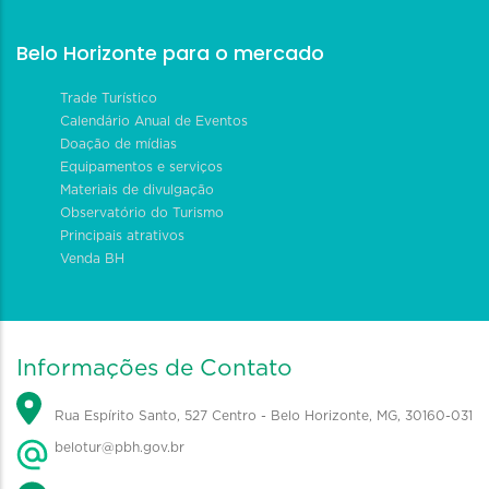
Belo Horizonte para o mercado
Trade Turístico
Calendário Anual de Eventos
Doação de mídias
Equipamentos e serviços
Materiais de divulgação
Observatório do Turismo
Principais atrativos
Venda BH
Informações de Contato
Rua Espírito Santo, 527 Centro - Belo Horizonte, MG, 30160-031
belotur@pbh.gov.br