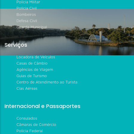
Polícia Militar
Polícia Civil
Bombeiros
Defesa Civil
Guarda Municipal
Serviços
Locadora de Veículos
Casas de Câmbio
Agências de Viagem
Guias de Turismo
Centro de Atendimento ao Turista
Cias Aéreas
Internacional e Passaportes
Consulados
Câmaras de Comércio
Polícia Federal