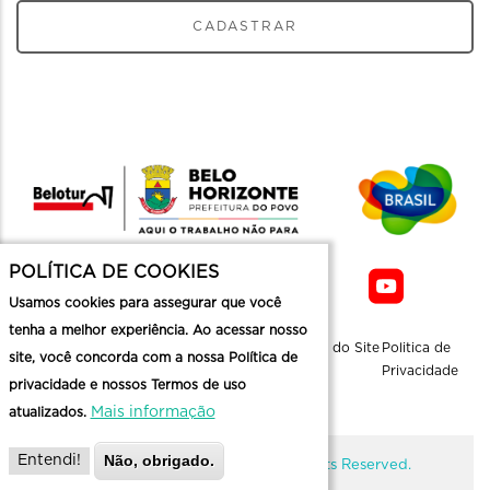
CADASTRAR
POLÍTICA DE COOKIES
Usamos cookies para assegurar que você
tenha a melhor experiência. Ao acessar nosso
Sobre a
Contato
Informaçoes
Mapa do Site
Politica de
site, você concorda com a nossa Política de
Belotur
Üteis
Privacidade
privacidade e nossos Termos de uso
Mais informação
atualizados.
Não, obrigado.
Entendi!
@ Copyright Belotur 2026. All Rights Reserved.