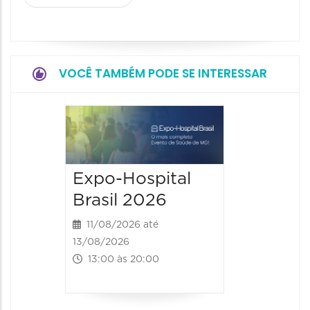
VOCÊ TAMBÉM PODE SE INTERESSAR
9° BH 
Summi
13/08/20
Expo-Hospital
15/08/2026
Brasil 2026
00:00 às
11/08/2026 até
13/08/2026
13:00 às 20:00