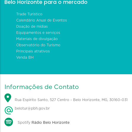
Belo Horizonte para o mercado
Trade Turístico
Calendário Anual de Eventos
Doação de mídias
Equipamentos e serviços
Materiais de divulgação
Observatório do Turismo
Principais atrativos
Venda BH
Informações de Contato
Rua Espírito Santo, 527 Centro - Belo Horizonte, MG, 30160-031
belotur@pbh.gov.br
Spotify
Rádio Belo Horizonte