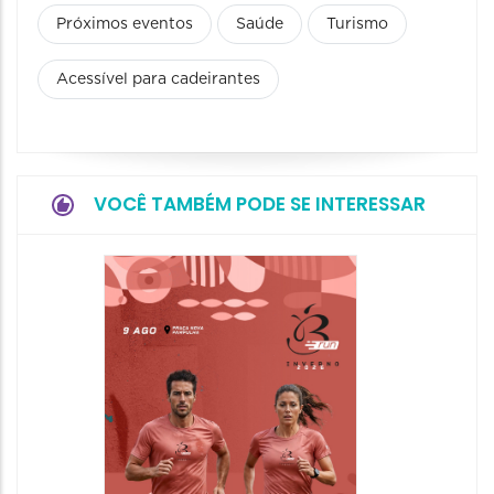
Próximos eventos
Saúde
Turismo
Acessível para cadeirantes
VOCÊ TAMBÉM PODE SE INTERESSAR
Camin
Mulher
09/08/20
09/08/202
08:30 às 