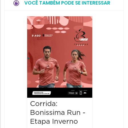
VOCÊ TAMBÉM PODE SE INTERESSAR
Camin
Mulher
09/08/20
09/08/202
08:30 às 
Corrida:
Bonissima Run -
Etapa Inverno