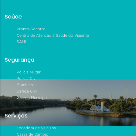
Saúde
Pronto-Socorro
Centro de Atenção à Saúde do Viajante
SAMU
Segurança
Polícia Militar
Polícia Civil
Bombeiros
Defesa Civil
Guarda Municipal
Serviços
Locadora de Veículos
Casas de Câmbio