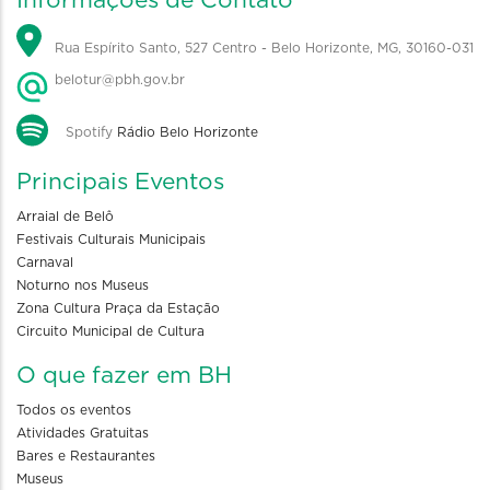
Informações de Contato
Rua Espírito Santo, 527 Centro - Belo Horizonte, MG, 30160-031
belotur@pbh.gov.br
Spotify
Rádio Belo Horizonte
Principais Eventos
Arraial de Belô
Festivais Culturais Municipais
Carnaval
Noturno nos Museus
Zona Cultura Praça da Estação
Circuito Municipal de Cultura
O que fazer em BH
Todos os eventos
Atividades Gratuitas
Bares e Restaurantes
Museus