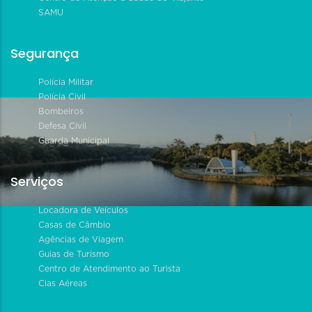
SAMU
Segurança
Polícia Militar
Polícia Civil
Bombeiros
Defesa Civil
Guarda Municipal
Serviços
Locadora de Veículos
Casas de Câmbio
Agências de Viagem
Guias de Turismo
Centro de Atendimento ao Turista
Cias Aéreas