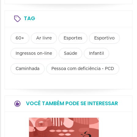
TAG
60+
Ar livre
Esportes
Esportivo
Ingressos on-line
Saúde
Infantil
Caminhada
Pessoa com deficiência - PCD
VOCÊ TAMBÉM PODE SE INTERESSAR
Camin
Mulher