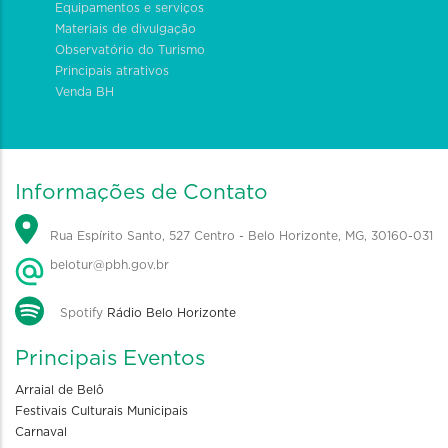
Equipamentos e serviços
Materiais de divulgação
Observatório do Turismo
Principais atrativos
Venda BH
Informações de Contato
Rua Espírito Santo, 527 Centro - Belo Horizonte, MG, 30160-031
belotur@pbh.gov.br
Spotify
Rádio Belo Horizonte
Principais Eventos
Arraial de Belô
Festivais Culturais Municipais
Carnaval