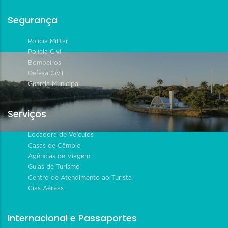
Segurança
Polícia Militar
Polícia Civil
Bombeiros
Defesa Civil
Guarda Municipal
Serviços
Locadora de Veículos
Casas de Câmbio
Agências de Viagem
Guias de Turismo
Centro de Atendimento ao Turista
Cias Aéreas
Internacional e Passaportes