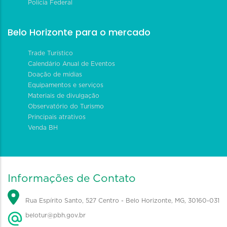
Polícia Federal
Belo Horizonte para o mercado
Trade Turístico
Calendário Anual de Eventos
Doação de mídias
Equipamentos e serviços
Materiais de divulgação
Observatório do Turismo
Principais atrativos
Venda BH
Informações de Contato
Rua Espírito Santo, 527 Centro - Belo Horizonte, MG, 30160-031
belotur@pbh.gov.br