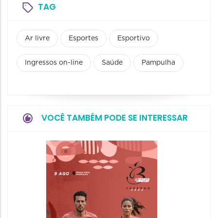
TAG
Ar livre
Esportes
Esportivo
Ingressos on-line
Saúde
Pampulha
VOCÊ TAMBÉM PODE SE INTERESSAR
Camin
Mulher
09/08/20
09/08/202
08:30 às 