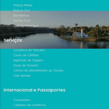
Polícia Militar
Polícia Civil
Bombeiros
Defesa Civil
Guarda Municipal
Serviços
Locadora de Veículos
Casas de Câmbio
Agências de Viagem
Guias de Turismo
Centro de Atendimento ao Turista
Cias Aéreas
Internacional e Passaportes
Consulados
Câmaras de Comércio