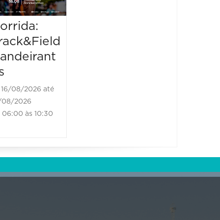
23/08/20
21:00 à
orrida:
rack&Field
andeirant
s
16/08/2026 até
/08/2026
06:00 às 10:30