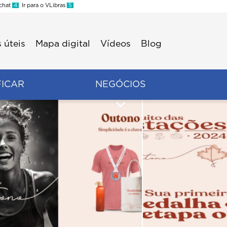
 chat
4
Ir para o VLibras
5
 úteis
Mapa digital
Vídeos
Blog
FICAR
NEGÓCIOS