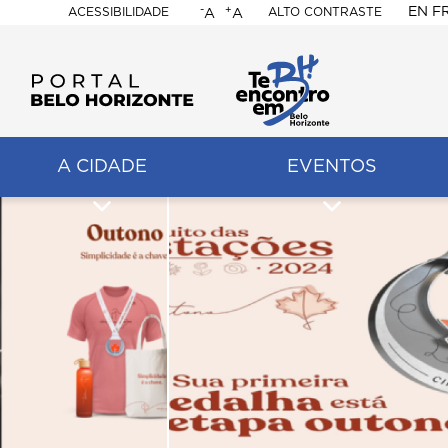
-
+
EN
F
ACESSIBILIDADE
ALTO CONTRASTE
A
A
PORTAL
BELO
HORIZONTE
A CIDADE
EVENTOS
ação
pal