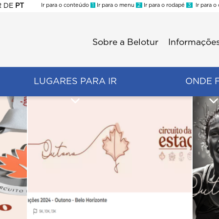
R
DE
PT
Ir para o conteúdo
1
Ir para o menu
2
Ir para o rodapé
3
Ir para o
ES
Sobre a Belotur
Informações
Menu
second
LUGARES PARA IR
ONDE 