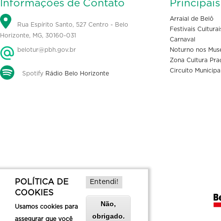
Informações de Contato
Principai
Arraial de Belô
Rua Espírito Santo, 527 Centro - Belo
Festivais Culturai
Horizonte, MG, 30160-031
Carnaval
belotur@pbh.gov.br
Noturno nos Mus
Zona Cultura Pra
Circuito Municipa
Spotify
Rádio Belo Horizonte
POLÍTICA DE
Entendi!
COOKIES
Não,
Usamos cookies para
obrigado.
assegurar que você