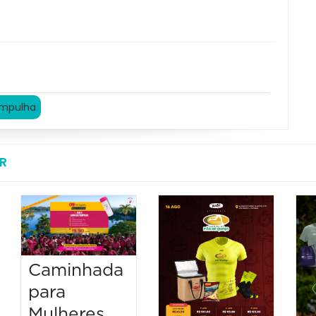
ampulha
R
Caminhada
para
Mulheres