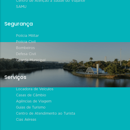
Centro de Atenção à Saúde do Viajante
SAMU
Segurança
Polícia Militar
Polícia Civil
Bombeiros
Defesa Civil
Guarda Municipal
Serviços
Locadora de Veículos
Casas de Câmbio
Agências de Viagem
Guias de Turismo
Centro de Atendimento ao Turista
Cias Aéreas