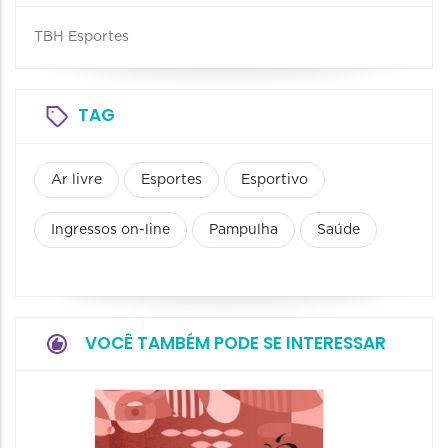
TBH Esportes
TAG
Ar livre
Esportes
Esportivo
Ingressos on-line
Pampulha
Saúde
VOCÊ TAMBÉM PODE SE INTERESSAR
Camin
Mulher