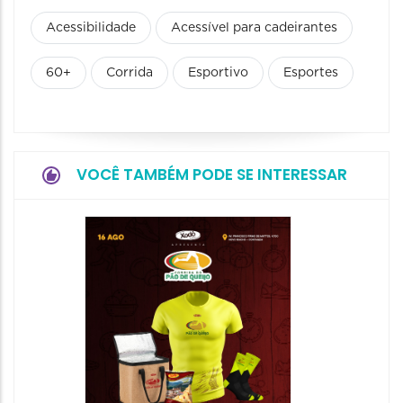
Acessibilidade
Acessível para cadeirantes
60+
Corrida
Esportivo
Esportes
VOCÊ TAMBÉM PODE SE INTERESSAR
Corrid
Track&
Bandei
16/08/20
16/08/2026
06:00 às