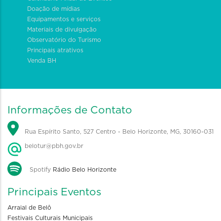
Doação de mídias
Equipamentos e serviços
Materiais de divulgação
Observatório do Turismo
Principais atrativos
Venda BH
Informações de Contato
Rua Espírito Santo, 527 Centro - Belo Horizonte, MG, 30160-031
belotur@pbh.gov.br
Spotify
Rádio Belo Horizonte
Principais Eventos
Arraial de Belô
Festivais Culturais Municipais