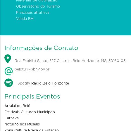
Materiais de divulgação
Observatório do Turismo
Principais atrativos
Venda BH
Informações de Contato
Rua Espírito Santo, 527 Centro - Belo Horizonte, MG, 30160-031
belotur@pbh.gov.br
Spotify
Rádio Belo Horizonte
Principais Eventos
Arraial de Belô
Festivais Culturais Municipais
Carnaval
Noturno nos Museus
Zona Cultura Praça da Estação