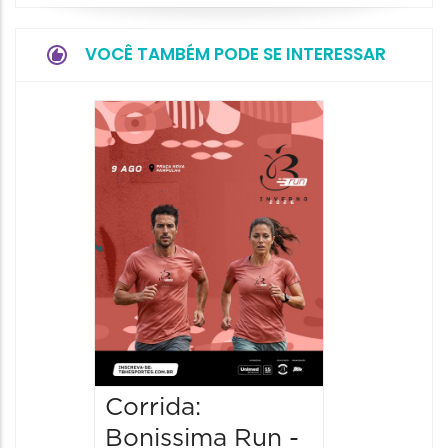
VOCÊ TAMBÉM PODE SE INTERESSAR
Camin
Mulher
09/08/20
09/08/202
08:30 às 
Corrida:
Bonissima Run -