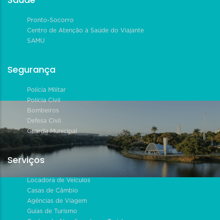
Pronto-Socorro
Centro de Atenção à Saúde do Viajante
SAMU
Segurança
Polícia Militar
Polícia Civil
Bombeiros
Defesa Civil
Guarda Municipal
Serviços
Locadora de Veículos
Casas de Câmbio
Agências de Viagem
Guias de Turismo