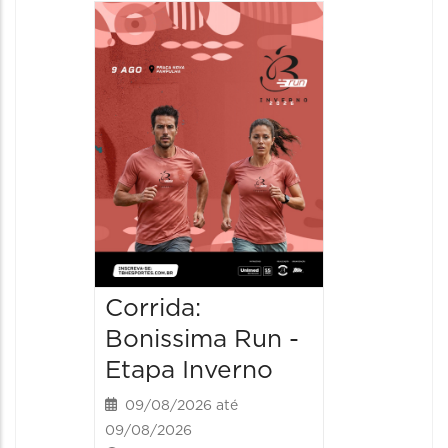
Camin
Mulher
09/08/20
09/08/202
08:30 às 
Corrida:
Bonissima Run -
Etapa Inverno
09/08/2026 até
09/08/2026