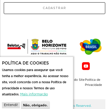
CADASTRAR
POLÍTICA DE COOKIES
Usamos cookies para assegurar que você
tenha a melhor experiência. Ao acessar nosso
Sobre a
Contato
Informaçoes
Mapa do Site
Politica de
site, você concorda com a nossa Política de
Belotur
Üteis
Privacidade
privacidade e nossos Termos de uso
Mais informação
atualizados.
Não, obrigado.
Entendi!
@ Copyright Belotur 2026. All Rights Reserved.