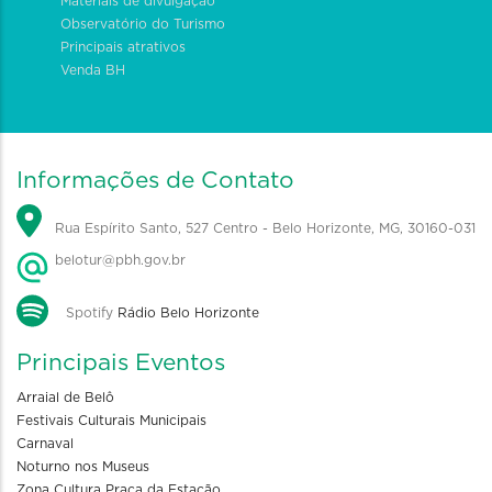
Materiais de divulgação
Observatório do Turismo
Principais atrativos
Venda BH
Informações de Contato
Rua Espírito Santo, 527 Centro - Belo Horizonte, MG, 30160-031
belotur@pbh.gov.br
Spotify
Rádio Belo Horizonte
Principais Eventos
Arraial de Belô
Festivais Culturais Municipais
Carnaval
Noturno nos Museus
Zona Cultura Praça da Estação