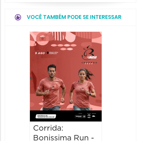
VOCÊ TAMBÉM PODE SE INTERESSAR
Camin
Mulher
09/08/20
09/08/202
08:30 às 
Corrida:
Bonissima Run -