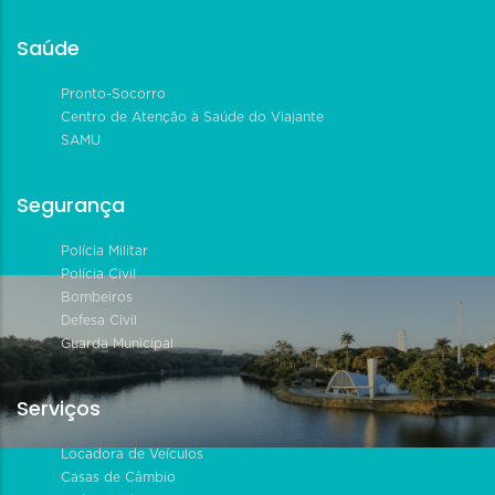
Saúde
Pronto-Socorro
Centro de Atenção à Saúde do Viajante
SAMU
Segurança
Polícia Militar
Polícia Civil
Bombeiros
Defesa Civil
Guarda Municipal
Serviços
Locadora de Veículos
Casas de Câmbio