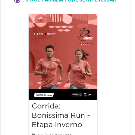
Camin
Mulher
09/08/20
09/08/202
08:30 às 
Corrida:
Bonissima Run -
Etapa Inverno