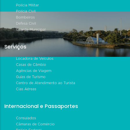
Polícia Militar
Polícia Civil
Bombeiros
Defesa Civil
Guarda Municipal
Serviços
Locadora de Veículos
Casas de Câmbio
Agências de Viagem
Guias de Turismo
Centro de Atendimento ao Turista
Cias Aéreas
Internacional e Passaportes
Consulados
Câmaras de Comércio