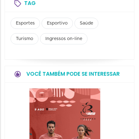
TAG
Esportes
Esportivo
Saúde
Turismo
Ingressos on-line
VOCÊ TAMBÉM PODE SE INTERESSAR
Camin
Mulher
09/08/20
09/08/202
08:30 às 