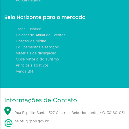
Polícia Federal
Belo Horizonte para o mercado
Trade Turístico
Calendário Anual de Eventos
Doação de mídias
Equipamentos e serviços
Materiais de divulgação
Observatório do Turismo
Principais atrativos
Venda BH
Informações de Contato
Rua Espírito Santo, 527 Centro - Belo Horizonte, MG, 30160-031
belotur@pbh.gov.br