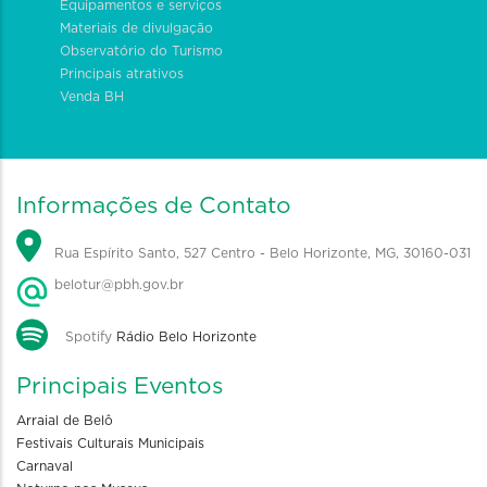
Equipamentos e serviços
Materiais de divulgação
Observatório do Turismo
Principais atrativos
Venda BH
Informações de Contato
Rua Espírito Santo, 527 Centro - Belo Horizonte, MG, 30160-031
belotur@pbh.gov.br
Spotify
Rádio Belo Horizonte
Principais Eventos
Arraial de Belô
Festivais Culturais Municipais
Carnaval