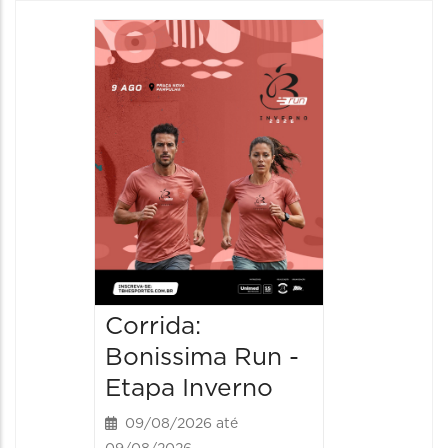
Camin
Mulher
09/08/20
09/08/202
08:30 às 
Corrida:
Bonissima Run -
Etapa Inverno
09/08/2026 até