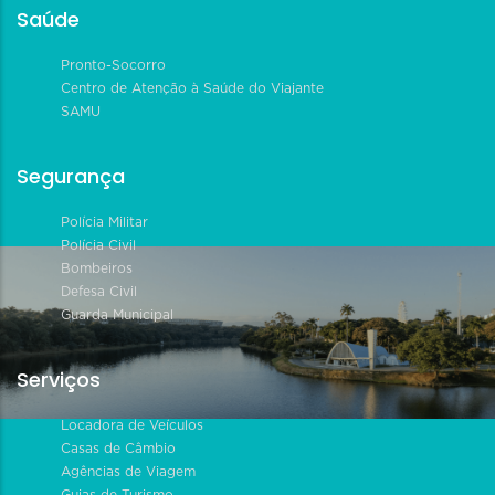
Saúde
Pronto-Socorro
Centro de Atenção à Saúde do Viajante
SAMU
Segurança
Polícia Militar
Polícia Civil
Bombeiros
Defesa Civil
Guarda Municipal
Serviços
Locadora de Veículos
Casas de Câmbio
Agências de Viagem
Guias de Turismo