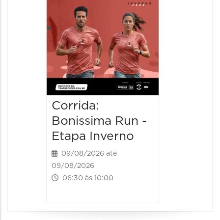
09/08/202
08:30 às 
Corrida:
Bonissima Run -
Etapa Inverno
09/08/2026 até
09/08/2026
06:30 às 10:00