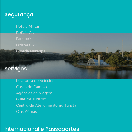
Segurança
Polícia Militar
Polícia Civil
Bombeiros
Defesa Civil
Guarda Municipal
Serviços
Locadora de Veículos
Casas de Câmbio
Agências de Viagem
Guias de Turismo
Centro de Atendimento ao Turista
Cias Aéreas
Internacional e Passaportes