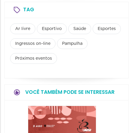
TAG
Ar livre
Esportivo
Saúde
Esportes
Ingressos on-line
Pampulha
Próximos eventos
VOCÊ TAMBÉM PODE SE INTERESSAR
Camin
Mulher
09/08/20