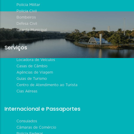
Polícia Militar
Polícia Civil
Bombeiros
Defesa Civil
Guarda Municipal
Serviços
Locadora de Veículos
Casas de Câmbio
Agências de Viagem
Guias de Turismo
Centro de Atendimento ao Turista
Cias Aéreas
Internacional e Passaportes
Consulados
Câmaras de Comércio
Polícia Federal