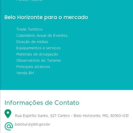
Belo Horizonte para o mercado
Trade Turístico
Calendário Anual de Eventos
Doação de mídias
Equipamentos e serviços
Materiais de divulgação
Observatório do Turismo
Principais atrativos
Venda BH
Informações de Contato
Rua Espírito Santo, 527 Centro - Belo Horizonte, MG, 30160-031
belotur@pbh.gov.br