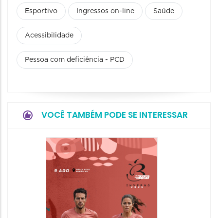
Esportivo
Ingressos on-line
Saúde
Acessibilidade
Pessoa com deficiência - PCD
VOCÊ TAMBÉM PODE SE INTERESSAR
Camin
Mulher
09/08/20
09/08/202
08:30 às 