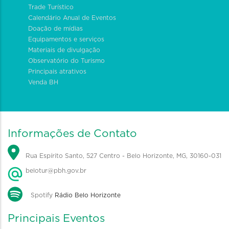
Trade Turístico
Calendário Anual de Eventos
Doação de mídias
Equipamentos e serviços
Materiais de divulgação
Observatório do Turismo
Principais atrativos
Venda BH
Informações de Contato
Rua Espírito Santo, 527 Centro - Belo Horizonte, MG, 30160-031
belotur@pbh.gov.br
Spotify
Rádio Belo Horizonte
Principais Eventos