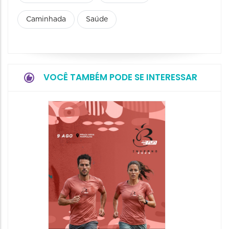
Caminhada
Saúde
VOCÊ TAMBÉM PODE SE INTERESSAR
Camin
Mulher
09/08/20
09/08/202
08:30 às 