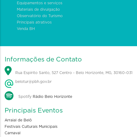
Equipamentos e serviços
Materiais de divulgação
Observatório do Turismo
Principais atrativos
Venda BH
Informações de Contato
Rua Espírito Santo, 527 Centro - Belo Horizonte, MG, 30160-031
belotur@pbh.gov.br
Spotify
Rádio Belo Horizonte
Principais Eventos
Arraial de Belô
Festivais Culturais Municipais
Carnaval