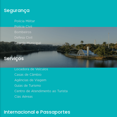
Segurança
Polícia Militar
Polícia Civil
Bombeiros
Defesa Civil
Guarda Municipal
Serviços
Locadora de Veículos
Casas de Câmbio
Agências de Viagem
Guias de Turismo
Centro de Atendimento ao Turista
Cias Aéreas
Internacional e Passaportes