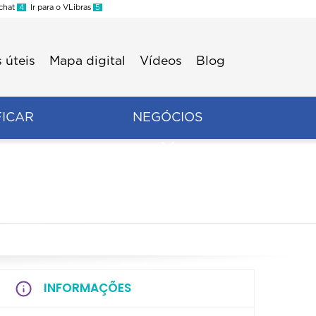
 chat
4
Ir para o VLibras
5
 úteis
Mapa digital
Vídeos
Blog
FICAR
NEGÓCIOS
INFORMAÇÕES