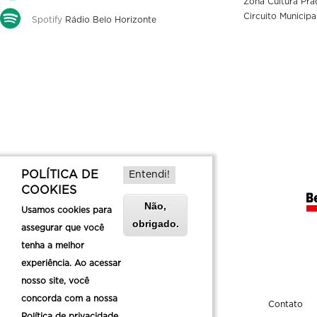
Zona Cultura Pra
Circuito Municipa
Spotify
Rádio Belo Horizonte
POLÍTICA DE
Entendi!
COOKIES
Não,
Usamos cookies para
obrigado.
assegurar que você
tenha a melhor
experiência. Ao acessar
nosso site, você
concorda com a nossa
Sobre a Belotur
Contato
Política de privacidade