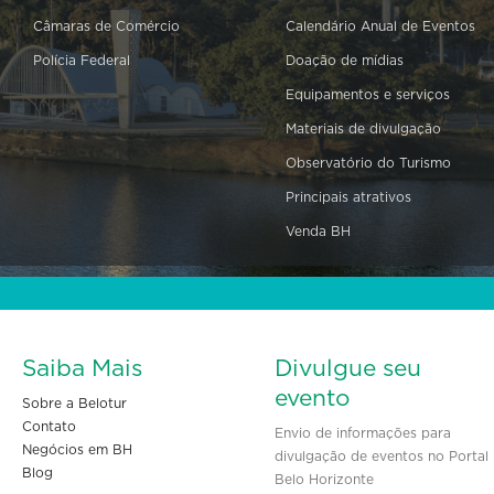
Câmaras de Comércio
Calendário Anual de Eventos
Polícia Federal
Doação de mídias
Equipamentos e serviços
Materiais de divulgação
Observatório do Turismo
Principais atrativos
Venda BH
Saiba Mais
Divulgue seu
evento
Sobre a Belotur
Contato
Envio de informações para
Negócios em BH
divulgação de eventos no Portal
Blog
Belo Horizonte