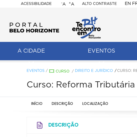
-
+
EN
F
ACESSIBILIDADE
ALTO CONTRASTE
A
A
PORTAL
BELO
HORIZONTE
A CIDADE
EVENTOS
ação
pal
EVENTOS
/
DIREITO E JURÍDICO
CURSO: R
CURSO
/
Curso: Reforma Tributária
INÍCIO
DESCRIÇÃO
LOCALIZAÇÃO
DESCRIÇÃO