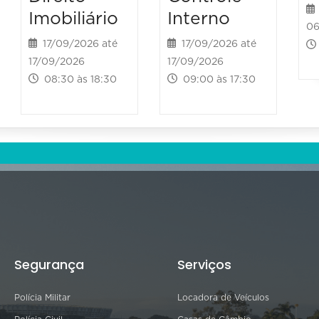
Imobiliário
Interno
06
17/09/2026 até
17/09/2026 até
17/09/2026
17/09/2026
08:30 às 18:30
09:00 às 17:30
Segurança
Serviços
Polícia Militar
Locadora de Veículos