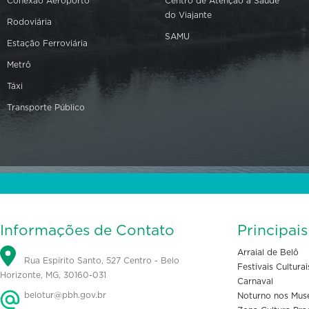
Conexão Aeroporto
Centro de Atenção à Saúde
do Viajante
Rodoviária
SAMU
Estação Ferroviária
Metrô
Táxi
Transporte Público
Informações de Contato
Principai
Arraial de Belô
Rua Espírito Santo, 527 Centro - Belo
Festivais Culturai
Horizonte, MG, 30160-031
Carnaval
belotur@pbh.gov.br
Noturno nos Mus