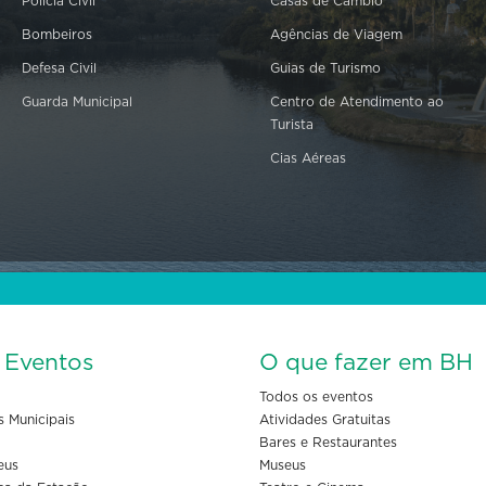
Polícia Civil
Casas de Câmbio
Bombeiros
Agências de Viagem
Defesa Civil
Guias de Turismo
Guarda Municipal
Centro de Atendimento ao
Turista
Cias Aéreas
s Eventos
O que fazer em BH
Todos os eventos
s Municipais
Atividades Gratuitas
Bares e Restaurantes
eus
Museus