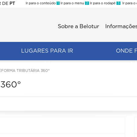
R
DE
PT
Ir para o conteúdo
1
Ir para o menu
2
Ir para o rodapé
3
Ir para o
ES
Sobre a Belotur
Informações
Menu
second
LUGARES PARA IR
ONDE 
EFORMA TRIBUTÁRIA 360°
 360°