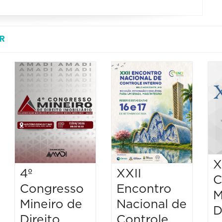
R
X
4º
XXII
C
Congresso
Encontro
M
Mineiro de
Nacional de
D
Direito
Controle