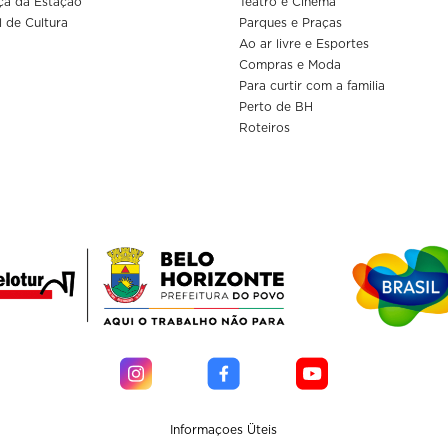
ça da Estação
Teatro e Cinema
l de Cultura
Parques e Praças
Ao ar livre e Esportes
Compras e Moda
Para curtir com a familia
Perto de BH
Roteiros
Informaçoes Üteis