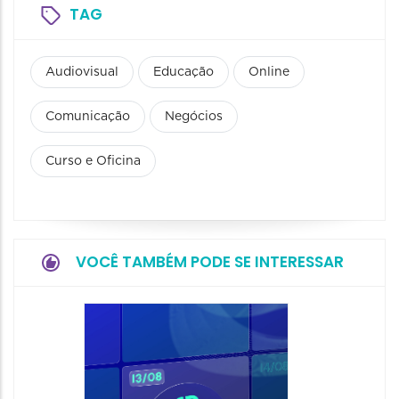
TAG
Audiovisual
Educação
Online
Comunicação
Negócios
Curso e Oficina
VOCÊ TAMBÉM PODE SE INTERESSAR
NewOf
20/08/20
20/08/202