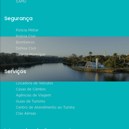
SAMU
Segurança
Polícia Militar
Polícia Civil
Bombeiros
Defesa Civil
Guarda Municipal
Serviços
Locadora de Veículos
Casas de Câmbio
Agências de Viagem
Guias de Turismo
Centro de Atendimento ao Turista
Cias Aéreas