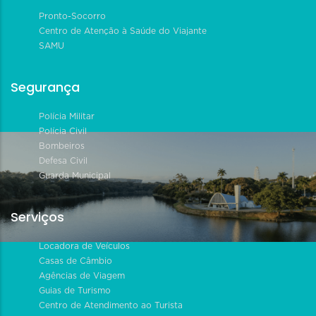
Pronto-Socorro
Centro de Atenção à Saúde do Viajante
SAMU
Segurança
Polícia Militar
Polícia Civil
Bombeiros
Defesa Civil
Guarda Municipal
Serviços
Locadora de Veículos
Casas de Câmbio
Agências de Viagem
Guias de Turismo
Centro de Atendimento ao Turista