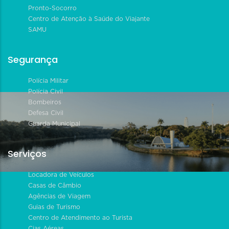
Pronto-Socorro
Centro de Atenção à Saúde do Viajante
SAMU
Segurança
Polícia Militar
Polícia Civil
Bombeiros
Defesa Civil
Guarda Municipal
Serviços
Locadora de Veículos
Casas de Câmbio
Agências de Viagem
Guias de Turismo
Centro de Atendimento ao Turista
Cias Aéreas