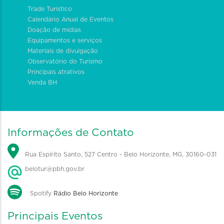
Trade Turístico
Calendário Anual de Eventos
Doação de mídias
Equipamentos e serviços
Materiais de divulgação
Observatório do Turismo
Principais atrativos
Venda BH
Informações de Contato
Rua Espírito Santo, 527 Centro - Belo Horizonte, MG, 30160-031
belotur@pbh.gov.br
Spotify
Rádio Belo Horizonte
Principais Eventos