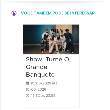
VOCÊ TAMBÉM PODE SE INTERESSAR
Festa 
2026
15/08/20
15/08/2026
Show: Turnê O
14:00 às 
Grande
Banquete
10/08/2026 até
10/08/2026
19:30 às 23:59