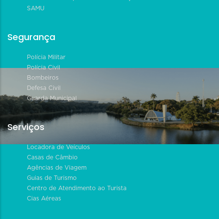
SAMU
Segurança
Polícia Militar
Polícia Civil
Bombeiros
Defesa Civil
Guarda Municipal
Serviços
Locadora de Veículos
Casas de Câmbio
Agências de Viagem
Guias de Turismo
Centro de Atendimento ao Turista
Cias Aéreas