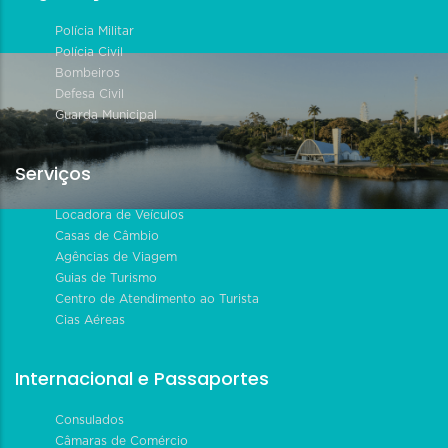
Polícia Militar
Polícia Civil
Bombeiros
Defesa Civil
Guarda Municipal
Serviços
Locadora de Veículos
Casas de Câmbio
Agências de Viagem
Guias de Turismo
Centro de Atendimento ao Turista
Cias Aéreas
Internacional e Passaportes
Consulados
Câmaras de Comércio