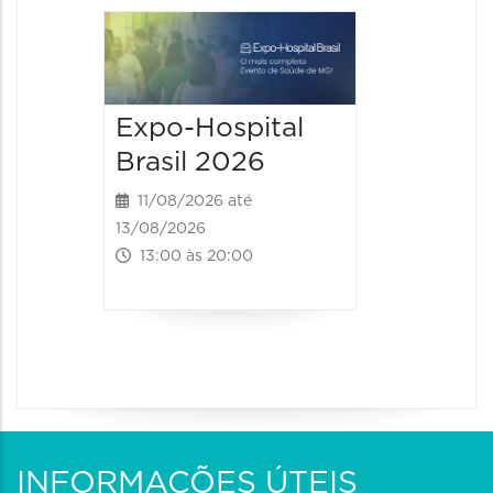
9° BH 
Summi
13/08/20
Expo-Hospital
15/08/2026
Brasil 2026
00:00 às
11/08/2026 até
13/08/2026
13:00 às 20:00
INFORMAÇÕES ÚTEIS