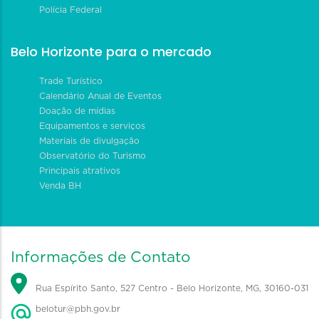
Polícia Federal
Belo Horizonte para o mercado
Trade Turístico
Calendário Anual de Eventos
Doação de mídias
Equipamentos e serviços
Materiais de divulgação
Observatório do Turismo
Principais atrativos
Venda BH
Informações de Contato
Rua Espírito Santo, 527 Centro - Belo Horizonte, MG, 30160-031
belotur@pbh.gov.br