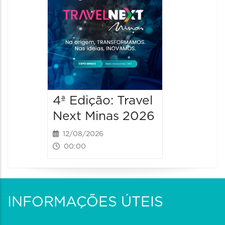
4ª Edição: Travel
4ª Ediç
Next Minas 2026
Next M
12/08/2026
13/08/2
00:00
00:00
INFORMAÇÕES ÚTEIS