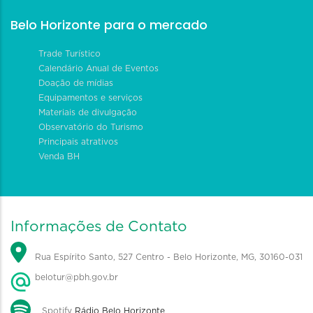
Belo Horizonte para o mercado
Trade Turístico
Calendário Anual de Eventos
Doação de mídias
Equipamentos e serviços
Materiais de divulgação
Observatório do Turismo
Principais atrativos
Venda BH
Informações de Contato
Rua Espírito Santo, 527 Centro - Belo Horizonte, MG, 30160-031
belotur@pbh.gov.br
Spotify
Rádio Belo Horizonte