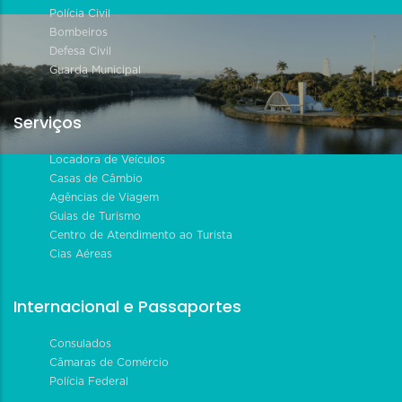
Polícia Civil
Bombeiros
Defesa Civil
Guarda Municipal
Serviços
Locadora de Veículos
Casas de Câmbio
Agências de Viagem
Guias de Turismo
Centro de Atendimento ao Turista
Cias Aéreas
Internacional e Passaportes
Consulados
Câmaras de Comércio
Polícia Federal